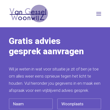
Gratis advies
PARTICULIER
ZAKELIJK
gesprek aanvragen
OVER ONS
REVIEWS
Wil je weten in wat voor situatie je zit of ben je toe
CONTACT
om alles weer eens opnieuw tegen het licht te
houden. Vul hieronder jou gegevens in en maak een
IK WIL GRAAG…
afspraak voor een vrijblijvend advies gesprek.