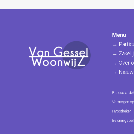
Menu
→ Particu
→ Zakelij
→ Over o
→ Nieuw
Risico’s afde
Vermogen o
Hypotheken
Beloningsbel