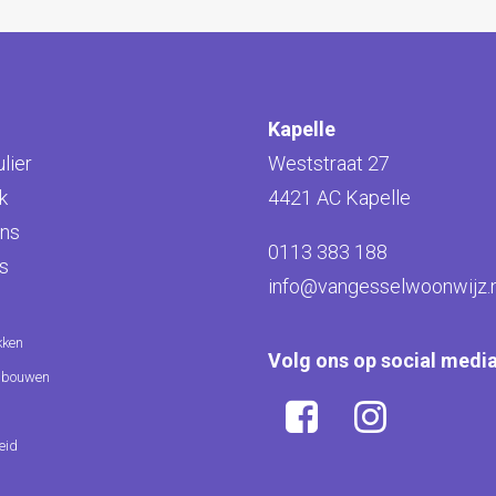
Kapelle
lier
Weststraat 27
k
4421 AC Kapelle
ns
0113 383 188
s
info@vangesselwoonwijz.n
kken
Volg ons op social medi
pbouwen
eid