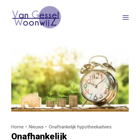
PARTICULIER
ZAKELIJK
OVER ONS
REVIEWS
CONTACT
IK WIL GRAAG…
Home
Nieuws
Onafhankelijk hypotheekadvies
Onafhankelijk